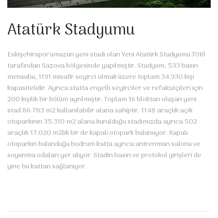
Atatürk Stadyumu
Eskişehirspor'umuzun yeni stadı olan Yeni Atatürk Stadyumu TOKİ
tarafından Sazova bölgesinde yapılmıştır. Stadyum, 533 basın
mensubu, 1191 misafir seyirci olmak üzere toplam 34.930 kişi
kapasitelidir. Ayrıca statta engelli seyirciler ve refakatçileri için
200 kişilik bir bölüm ayrılmıştır. Toplam 16 bloktan oluşan yeni
stad 86.783 m2 kullanılabilir alana sahiptir. 1148 araçlık açık
otoparkının 35.310 m2 alana kurulduğu stadımızda ayrıca 502
araçlık 17.020 m2lik bir de kapalı otopark bulunuyor. Kapalı
otoparkın bulunduğu bodrum katta ayrıca antrenman salonu ve
soyunma odaları yer alıyor. Stadın basın ve protokol girişleri de
yine bu kattan sağlanıyor.