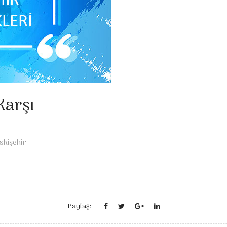
Karşı
skişehir
Paylaş: