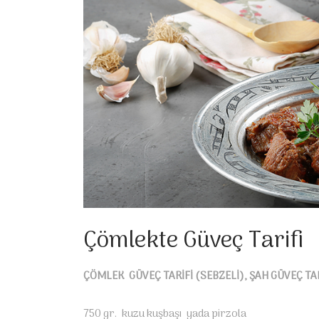
Çömlekte Güveç Tarifi
ÇÖMLEK GÜVEÇ TARİFİ (SEBZELİ), ŞAH GÜVEÇ TAR
750 gr. kuzu kuşbaşı yada pirzola