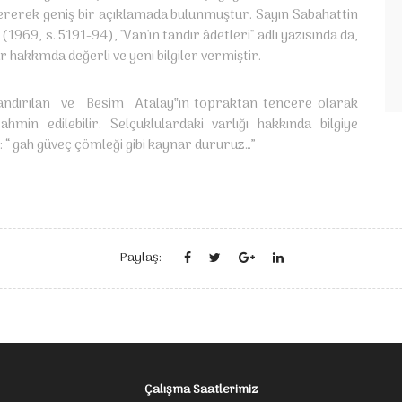
vererek geniş bir açıklamada bulunmuştur. Sayın Sabahattin
1969, s. 5191-94), "Van'ın tandır âdetleri" adlı yazısında da,
ar hakkmda değerli ve yeni bilgiler vermiştir.
landırılan ve Besim Atalay‟ın topraktan tencere olarak
min edilebilir. Selçuklulardaki varlığı hakkında bilgiye
“ gah güveç çömleği gibi kaynar dururuz…”
Paylaş:
Çalışma Saatlerimiz