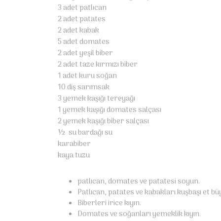
3 adet patlıcan
2 adet patates
2 adet kabak
5 adet domates
2 adet yeşil biber
2 adet taze kırmızı biber
1 adet kuru soğan
10 diş sarımsak
3 yemek kaşığı tereyağı
1 yemek kaşığı domates salçası
2 yemek kaşığı biber salçası
½ su bardağı su
karabiber
kaya tuzu
patlıcan, domates ve patatesi soyun.
Patlıcan, patates ve kabakları kuşbaşı et bü
Biberleri irice kıyın.
Domates ve soğanları yemeklik kıyın.