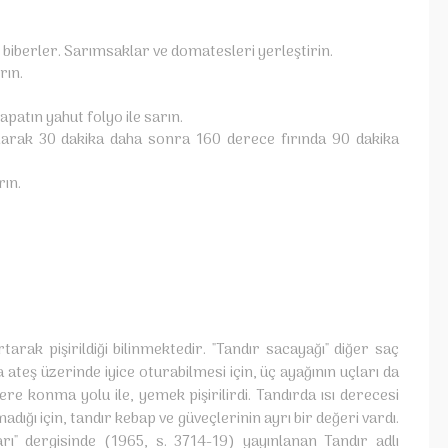
ı, biberler. Sarımsaklar ve domatesleri yerleştirin.
rın.
patın yahut folyo ile sarın.
 olarak 30 dakika daha sonra 160 derece fırında 90 dakika
rın.
tarak pişirildiği bilinmektedir. "Tandır sacayağı" diğer saç
 ateş üzerinde iyice oturabilmesi için, üç ayağının uçları da
cere konma yolu ile, yemek pişirilirdi. Tandırda ısı derecesi
ı için, tandır kebap ve güveçlerinin ayrı bir değeri vardı.
rı" dergisinde (1965, s. 3714-19) yayınlanan Tandır adlı