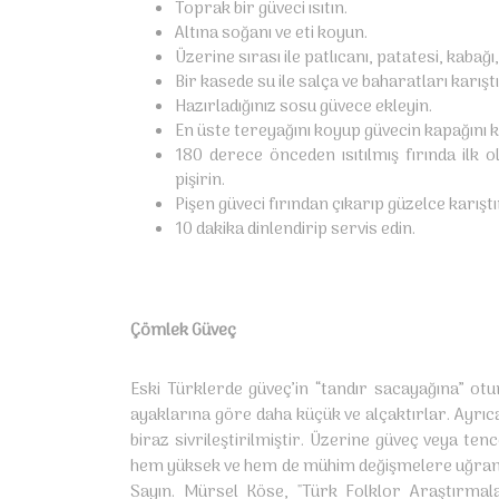
Toprak bir güveci ısıtın.
Altına soğanı ve eti koyun.
Üzerine sırası ile patlıcanı, patatesi, kabağ
Bir kasede su ile salça ve baharatları karıştı
Hazırladığınız sosu güvece ekleyin.
En üste tereyağını koyup güvecin kapağını ka
180 derece önceden ısıtılmış fırında ilk
pişirin.
Pişen güveci fırından çıkarıp güzelce karıştı
10 dakika dinlendirip servis edin.
Çömlek Güveç
Eski Türklerde güveç’in “tandır sacayağına” otur
ayaklarına göre daha küçük ve alçaktırlar. Ayrıca
biraz sivrileştirilmiştir. Üzerine güveç veya ten
hem yüksek ve hem de mühim değişmelere uğramadığ
Sayın. Mürsel Köse, "Türk Folklor Araştırmala