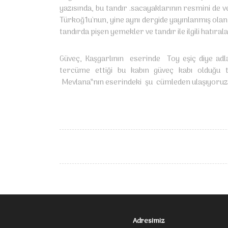
yazısında, bu tandır .sacayaklarının resmini de 
Türkoğ1u'nun, yine aynı dergide yayınlanmış olan (
tandırda pişen yemekler ve tandır ile ilgili hatıral
Güveç, Kaşgarlının eserinde Toy eşiç diye ad
tercüme ettiği bu kabın güveç kabı olduğu tah
Mevlana‟nın eserindeki şu cümleden ulaşıyoruz: 
Adresimiz