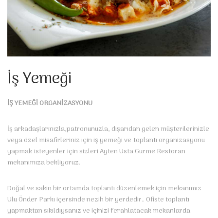
İş Yemeği
İŞ YEMEĞİ ORGANİZASYONU
İş arkadaşlarınızla,patronunuzla, dışarıdan gelen müşterilerinizle
veya özel misafirleriniz için iş yemeği ve
toplantı organizasyonu
yapmak
isteyenler için sizleri Ayten Usta Gurme Restoran
mekanımıza bekliyoruz.
Doğal ve sakin bir ortamda toplantı düzenlemek için mekanımız
Ulu Önder Parkı içersinde nezih bir yerdedir.. Ofiste toplantı
yapmaktan sıkıldıysanız ve içinizi ferahlatacak mekanlarda